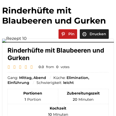
Rinderhüfte mit
Blaubeeren und Gurken
Pin
Drucken
Rinderhüfte mit Blaubeeren und
Gurken
0.0
from
0
votes
Gang:
Mittag, Abend
Küche:
Elimination,
Einführung
Schwierigkeit:
leicht
Portionen
Zubereitungszeit
1
Portion
20
Minuten
Kochzeit
10
MInuten