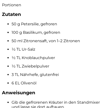
Portionen
Zutaten
50 g Petersilie, gefroren
100 g Basilikum, gefroren
50 ml Zitronensaft, von 1–2 Zitronen
½ TL Ur-Salz
½ TL Knoblauchpulver
½ TL Zwiebelpulver
3 TL Nährhefe, glutenfrei
6 EL Olivenöl
Anweisungen
Gib die gefrorenen Kräuter in den Standmixer
und lasse sie dort auftauen.